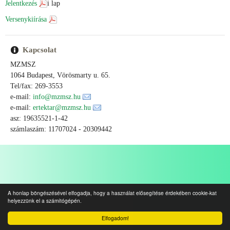
Jelentkezés
i lap
Versenykiírása
Kapcsolat
MZMSZ
1064 Budapest, Vörösmarty u. 65.
Tel/fax: 269-3553
e-mail:
info@mzmsz.hu
e-mail:
ertektar@mzmsz.hu
asz: 19635521-1-42
számlaszám: 11707024 - 20309442
A honlap böngészésével elfogadja, hogy a használat elősegítése érdekében cookie-kat
helyezzünk el a számítógépén.
Elfogadom!