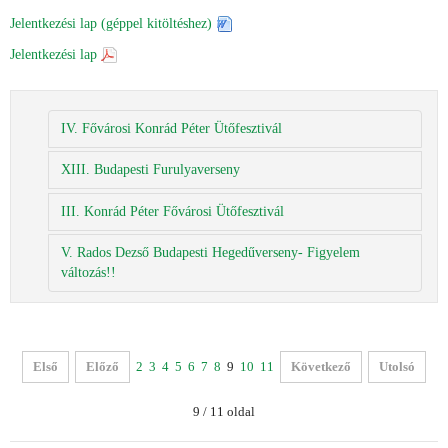
Jelentkezési lap (géppel kitöltéshez)
Jelentkezési lap
IV. Fővárosi Konrád Péter Ütőfesztivál
XIII. Budapesti Furulyaverseny
III. Konrád Péter Fővárosi Ütőfesztivál
V. Rados Dezső Budapesti Hegedűverseny- Figyelem
változás!!
Első
Előző
2
3
4
5
6
7
8
9
10
11
Következő
Utolsó
9 / 11 oldal