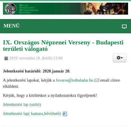
MENÜ
IX. Országos Népzenei Verseny - Budapesti
területi válogató
2019. november 18. (hétfő) 13:06
Jelentkezési határidő: 2020.január 20.
A jelentkezési lapokat, kérjük a
fovaros@tothaladar.hu
email címre
elküldeni.
Kérjük, hogy a kitöltéskor a nyilatkozatokra figyeljenek!
Jelentkezési lap (szóló)
Jelentkezési lap( kamara,bővíthető)