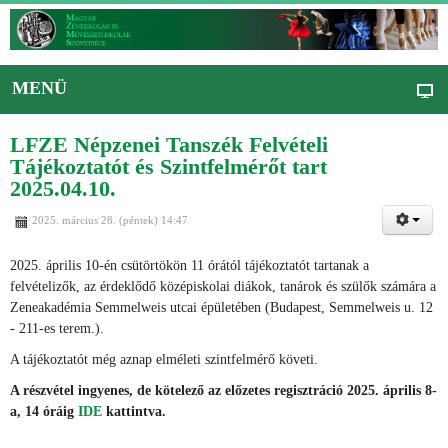
MENÜ
LFZE Népzenei Tanszék Felvételi
Tájékoztatót és Szintfelmérőt tart
2025.04.10.
2025. március 28. (péntek) 14:47
2025. április 10-én csütörtökön 11 órától tájékoztatót tartanak a
felvételizők, az érdeklődő középiskolai diákok, tanárok és szülők számára a
Zeneakadémia Semmelweis utcai épületében (Budapest, Semmelweis u. 12
- 211-es terem.).
A tájékoztatót még aznap elméleti szintfelmérő követi.
A részvétel ingyenes, de kötelező az előzetes regisztráció 2025. április 8-
a, 14 óráig
IDE
kattintva.