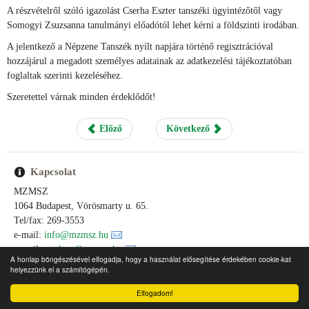
A részvételről szóló igazolást Cserha Eszter tanszéki ügyintézőtől vagy
Somogyi Zsuzsanna tanulmányi előadótól lehet kérni a földszinti irodában.
A jelentkező a Népzene Tanszék nyílt napjára történő regisztrációval
hozzájárul a megadott személyes adatainak az adatkezelési tájékoztatóban
foglaltak szerinti kezeléséhez.
Szeretettel várnak minden érdeklődőt!
Előző
Következő
Kapcsolat
MZMSZ
1064 Budapest, Vörösmarty u. 65.
Tel/fax: 269-3553
e-mail:
info@mzmsz.hu
e-mail:
ertektar@mzmsz.hu
A honlap böngészésével elfogadja, hogy a használat elősegítése érdekében cookie-kat
asz: 19635521-1-42
helyezzünk el a számítógépén.
számlaszám: 11707024 - 20309442
Elfogadom!