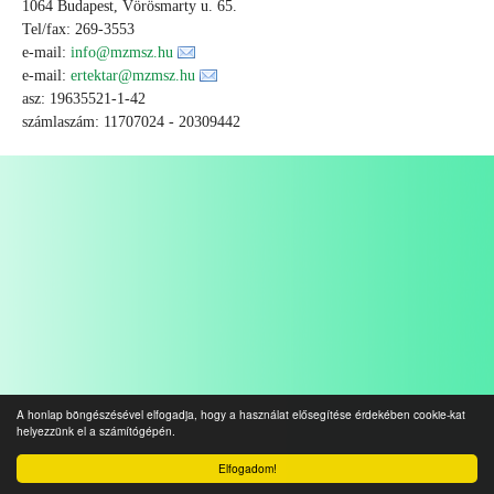
1064 Budapest, Vörösmarty u. 65.
Tel/fax: 269-3553
e-mail:
info@mzmsz.hu
e-mail:
ertektar@mzmsz.hu
asz: 19635521-1-42
számlaszám: 11707024 - 20309442
A honlap böngészésével elfogadja, hogy a használat elősegítése érdekében cookie-kat
helyezzünk el a számítógépén.
Elfogadom!