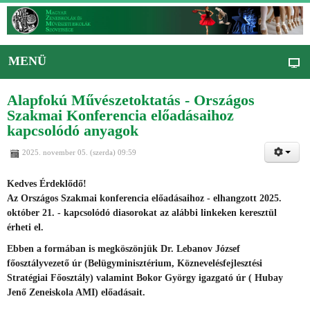
MENÜ
Alapfokú Művészetoktatás - Országos
Szakmai Konferencia előadásaihoz
kapcsolódó anyagok
2025. november 05. (szerda) 09:59
Kedves Érdeklődő!
Az Országos Szakmai konferencia előadásaihoz - elhangzott 2025.
október 21. - kapcsolódó diasorokat az alábbi linkeken keresztül
érheti el.
Ebben a formában is megköszönjük Dr. Lebanov József
főosztályvezető úr (Belügyminisztérium, Köznevelésfejlesztési
Stratégiai Főosztály) valamint Bokor György igazgató úr ( Hubay
Jenő Zeneiskola AMI) előadásait.