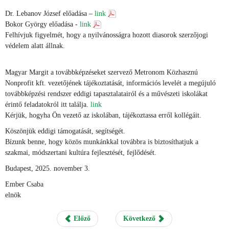
Dr. Lebanov József előadása –
link
Bokor György előadása -
link
Felhívjuk figyelmét, hogy a nyilvánosságra hozott diasorok szerzőjogi
védelem alatt állnak.
Magyar Margit a továbbképzéseket szervező Metronom Közhasznú
Nonprofit kft. vezetőjének tájékoztatását, információs levelét a megújuló
továbbképzési rendszer eddigi tapasztalatairól és a művészeti iskolákat
érintő feladatokról itt találja.
link
Kérjük, hogyha Ön vezető az iskolában, tájékoztassa erről kollégáit.
Köszönjük eddigi támogatását, segítségét.
Bízunk benne, hogy közös munkánkkal továbbra is biztosíthatjuk a
szakmai, módszertani kultúra fejlesztését, fejlődését.
Budapest, 2025. november 3.
Ember Csaba
elnök
Előző
Következő