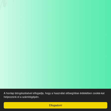
A honlap böngészésével elfogadja, hogy a használat elősegítése érdekében cookie-kat
helyezzünk el a számítógépén.
Elfogadom!