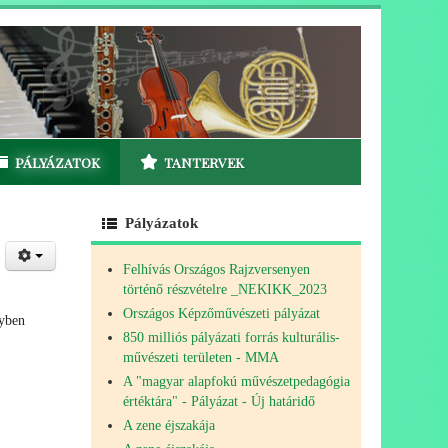
PÁLYÁZATOK
TANTERVEK
Pályázatok
Felhívás Országos Rajzversenyen
történő részvételre _NEKIKK_2023
Országos Képzőművészeti pályázat
gyben
850 milliós pályázati forrás kulturális-
művészeti területen - MMA
A "magyar alapfokú művészetpedagógia
értéktára" - Pályázat - Új határidő
A zene éjszakája