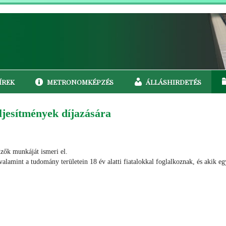
ÍREK
METRONOMKÉPZÉS
ÁLLÁSHIRDETÉS
ljesítmények díjazására
zők munkáját ismeri el.
alamint a tudomány területein 18 év alatti fiatalokkal foglalkoznak, és akik e