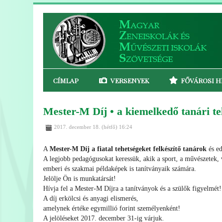
CÍMLAP
VERSENYEK
FŐVÁROSI H
Mester-M Díj • a kiemelkedő tanári te
2017. december 18. (hétfő) 16:24
A
Mester-M Díj a fiatal tehetségeket felkészítő tanárok
és ed
A legjobb pedagógusokat keressük, akik a sport, a művészetek, v
emberi és szakmai példaképek is tanítványaik számára.
Jelölje Ön is munkatársát!
Hívja fel a Mester-M Díjra a tanítványok és a szülők figyelmét!
A díj erkölcsi és anyagi elismerés,
amelynek értéke egymillió forint személyenként!
A jelöléseket 2017. december 31-ig várjuk.