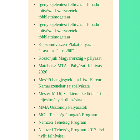
Igénybejelentési felhívás – Előadó-
művészeti szervezetek
többlettámogatása
Igénybejelentési felhívás – Előadó-
művészeti szervezetek
többlettámogatása
Képzőművészeti Plakátpályázat -
"Lavotta János 260"
Köszönjük Magyarország - pályázat
Matehetsz-MTA - Pályázati felhívás
2026
Mesélő hangjegyek – a Liszt Ferenc
Kamarazenekar rajzpályázata
Mester-M Díj • a kiemelkedő tanári
teljesítmények díjazására
MMA Ösztöndíj Pályázatok
MOL Tehetségtámogató Program
Nemzeti Tehetség Program
Nemzeti Tehetség Program 2017. évi
nyílt felhívásai