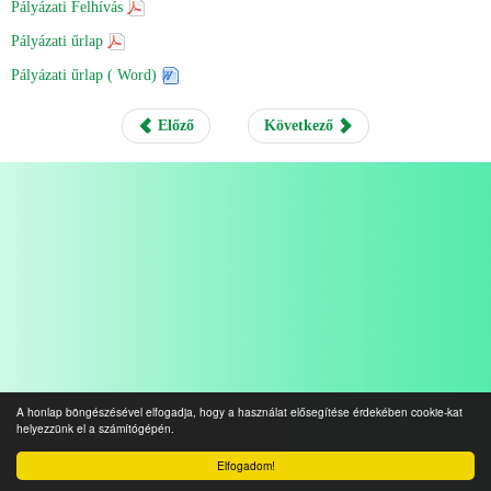
Pályázati Felhívás
Pályázati űrlap
Pályázati űrlap ( Word)
Előző
Következő
A honlap böngészésével elfogadja, hogy a használat elősegítése érdekében cookie-kat
helyezzünk el a számítógépén.
Elfogadom!