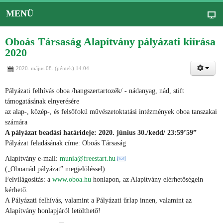
MENÜ
Oboás Társaság Alapítvány pályázati kiírása
2020
2020. május 08. (péntek) 14:04
Pályázati felhívás oboa /hangszertartozék/ - nádanyag, nád, stift
támogatásának elnyerésére
az alap-, közép-, és felsőfokú művészetoktatási intézmények oboa tanszakai
számára
A pályázat beadási határideje: 2020. június 30./kedd/ 23:59’59”
Pályázat feladásának címe: Oboás Társaság
Alapítvány e-mail:
munia@freestart.hu
(„Oboanád pályázat” megjelöléssel)
Felvilágosítás: a
www.oboa.hu
honlapon, az Alapítvány elérhetőségein
kérhető.
A Pályázati felhívás, valamint a Pályázati űrlap innen, valamint az
Alapítvány honlapjáról letölthető!