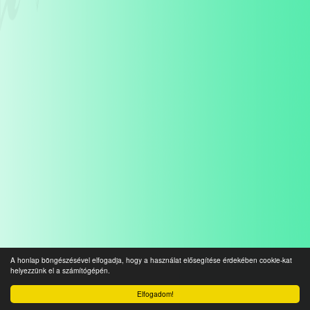
A honlap böngészésével elfogadja, hogy a használat elősegítése érdekében cookie-kat
helyezzünk el a számítógépén.
Elfogadom!