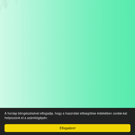
A honlap böngészésével elfogadja, hogy a használat elősegítése érdekében cookie-kat
helyezzünk el a számítógépén.
Elfogadom!