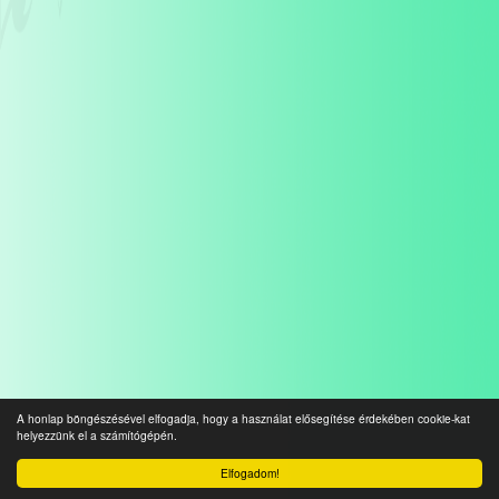
A honlap böngészésével elfogadja, hogy a használat elősegítése érdekében cookie-kat
helyezzünk el a számítógépén.
Elfogadom!