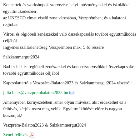
Koncertek és workshopok szervezése helyi intézményekkel és iskolákkal
együttműködésben
az UNESCO címet viselő zene városában, Veszprémben, és a balatoni
régióban
Városi és régióbeli zenészekkel való összekapcsolás további együttműködés
céljából
Ingyenes szálláslehetőség Veszprémben max. 5 fő részére
Salzkammergut2024:
Bad Ischl-i és régióbeli zenészekkel és koncertszervezőkkel összekapcsolás
további együttműködés céljából
Kapcsolattartó a Veszprém-Balaton2023 és Salzkammergut2024 részéről:
julia.bucz@veszprembalaton2023.hu
Amennyiben környezetében ismer olyan művészt, akit érdekelhet ez a
felhívás, kérjük ossza meg velük. Együttműködését előre is nagyon
köszönjük!
Veszprém-Balaton2023 & Salzkammergut2024
Zenei felhívás