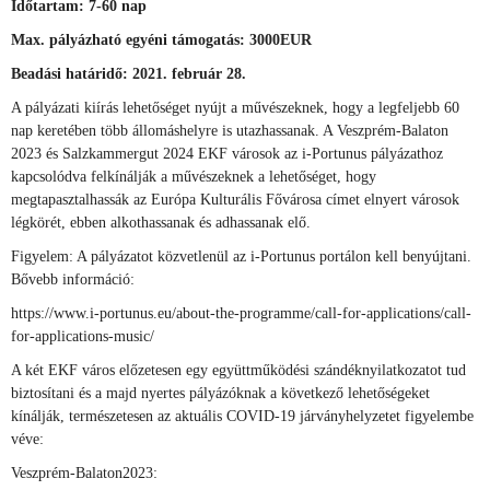
Időtartam: 7-60 nap
Max. pályázható egyéni támogatás: 3000EUR
Beadási határidő: 2021. február 28.
A pályázati kiírás lehetőséget nyújt a művészeknek, hogy a legfeljebb 60
nap keretében több állomáshelyre is utazhassanak. A Veszprém-Balaton
2023 és Salzkammergut 2024 EKF városok az i-Portunus pályázathoz
kapcsolódva felkínálják a művészeknek a lehetőséget, hogy
megtapasztalhassák az Európa Kulturális Fővárosa címet elnyert városok
légkörét, ebben alkothassanak és adhassanak elő.
Figyelem: A pályázatot közvetlenül az i-Portunus portálon kell benyújtani.
Bővebb információ:
https://www.i-portunus.eu/about-the-programme/call-for-applications/call-
for-applications-music/
A két EKF város előzetesen egy együttműködési szándéknyilatkozatot tud
biztosítani és a majd nyertes pályázóknak a következő lehetőségeket
kínálják, természetesen az aktuális COVID-19 járványhelyzetet figyelembe
véve:
Veszprém-Balaton2023: