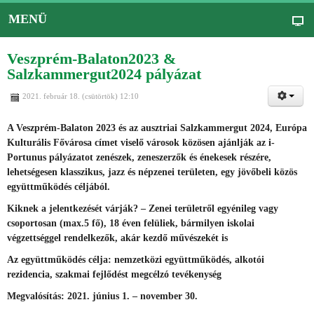
MENÜ
Veszprém-Balaton2023 &
Salzkammergut2024 pályázat
2021. február 18. (csütörtök) 12:10
A Veszprém-Balaton 2023 és az ausztriai Salzkammergut 2024, Európa
Kulturális Fővárosa címet viselő városok közösen ajánlják az i-
Portunus pályázatot zenészek, zeneszerzők és énekesek részére,
lehetségesen klasszikus, jazz és népzenei területen, egy jövőbeli közös
együttműködés céljából.
Kiknek a jelentkezését várják? – Zenei területről egyénileg vagy
csoportosan (max.5 fő), 18 éven felüliek, bármilyen iskolai
végzettséggel rendelkezők, akár kezdő művészekét is
Az együttműködés célja: nemzetközi együttműködés, alkotói
rezidencia, szakmai fejlődést megcélzó tevékenység
Megvalósítás: 2021. június 1. – november 30.