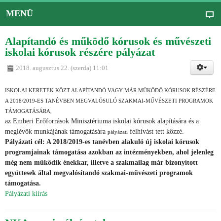
MENÜ
Alapítandó és működő kórusok és művészeti
iskolai kórusok részére pályázat
2018. augusztus 22. (szerda) 11:01
ISKOLAI KERETEK KÖZT ALAPÍTANDÓ VAGY MÁR MŰKÖDŐ KÓRUSOK RÉSZÉRE
A 2018/2019-ES TANÉVBEN MEGVALÓSULÓ SZAKMAI-MŰVÉSZETI PROGRAMOK
TÁMOGATÁSÁRA,
az Emberi Erőforrások Minisztériuma iskolai kórusok alapítására és a
meglévők munkájának támogatására
felhívást tett közzé.
pályázati
Pályázati cél: A 2018/2019-es tanévben alakuló új iskolai kórusok
programjainak támogatása azokban az intézményekben, ahol jelenleg
még nem működik énekkar, illetve a szakmailag már bizonyított
együttesek által megvalósítandó szakmai-művészeti programok
támogatása.
Pályázati kiírás